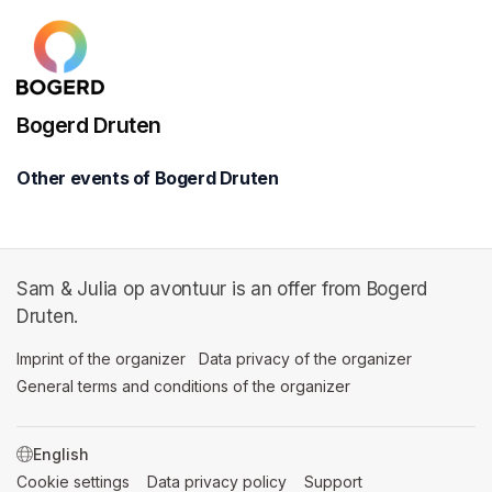
Bogerd Druten
Other events of Bogerd Druten
Sam & Julia op avontuur is an offer from Bogerd
Druten.
Imprint of the organizer
(opens in a new tab)
Data privacy of the organizer
(opens in 
General terms and conditions of the organizer
(opens in a new ta
SWITCH LANGUAGE
Cookie settings
(opens in a new tab)
Data privacy policy
(opens in a new tab)
Support
(opens in a new t