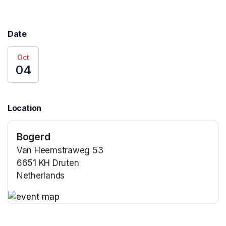
Date
Oct
04
Location
Bogerd
Van Heemstraweg 53
6651 KH Druten
Netherlands
(opens in a new tab)
(opens in a new tab)