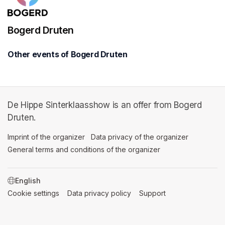
Bogerd Druten
Other events of Bogerd Druten
De Hippe Sinterklaasshow is an offer from Bogerd
Druten.
Imprint of the organizer
(opens in a new tab)
Data privacy of the organizer
(opens in 
General terms and conditions of the organizer
(opens in a new ta
SWITCH LANGUAGE
Cookie settings
(opens in a new tab)
Data privacy policy
(opens in a new tab)
Support
(opens in a new t