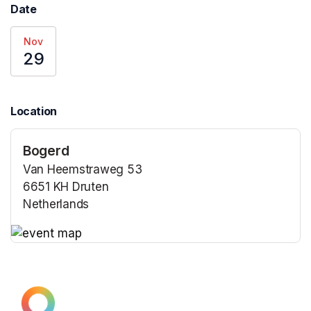
Date
Nov
29
Location
Bogerd
Van Heemstraweg 53
6651 KH Druten
Netherlands
(opens in a new tab)
(opens in a new tab)