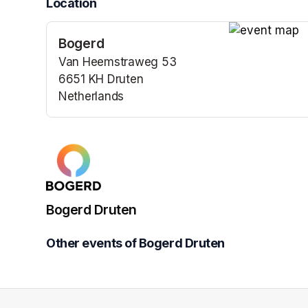
Location
Bogerd
(opens in a n
Van Heemstraweg 53
6651 KH Druten
Netherlands
(opens in a new tab)
Bogerd Druten
Other events of Bogerd Druten