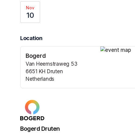
Nov
10
Location
Bogerd
(opens in a n
Van Heemstraweg 53
6651 KH Druten
Netherlands
(opens in a new tab)
Bogerd Druten