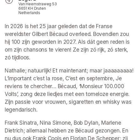
Van Heemstraweg 53
6651 KH Druten
Netherlands
In 2026 is het 25 jaar geleden dat de Franse 
wereldster Gilbert Bécaud overleed. Bovendien zou 
hij 100 zijn geworden in 2027. Als dát geen reden is 
om zijn chansons te vieren! Ze zijn zó rijk, zó sterk, 
zó tijdloos.
Nathalie; 
natuurlijk!
 Et maintenant; maar jaaaaaaaaa! 
L’important c’est la rose, C’est en septembre, Je 
reviens te chercher…
 Bécaud, ‘Monsieur 100.000 
Volts’, zong deze liedjes met een tomeloze energie. 
Zijn passie voor vrouwen, sigaretten en whisky was 
legendarisch.
Frank Sinatra, Nina Simone, Bob Dylan, Marlene 
Dietrich; allemaal hebben ze Bécaud gezongen. En 
nu dus ook Frank Cools en Florian De Schepper; zij 