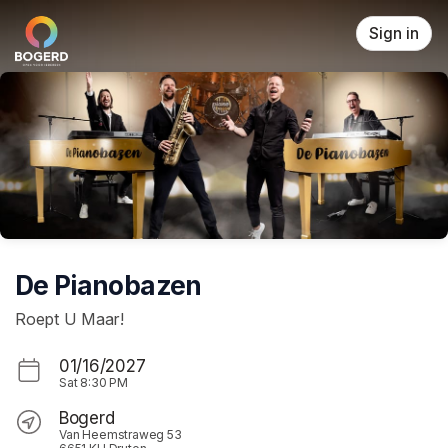
Skip header
Sign in
De Pianobazen
Roept U Maar!
01/16/2027
Sat
8:30 PM
Bogerd
Van Heemstraweg 53