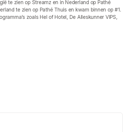
lgië te zien op Streamz en in Nederland op Pathé 
rland te zien op Pathé Thuis en kwam binnen op #1. 
rogramma’s zoals Hel of Hotel, De Alleskunner VIPS, 
ew tab)