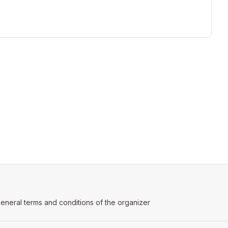
ens in a new tab)
eneral terms and conditions of the organizer
(opens in a new tab)