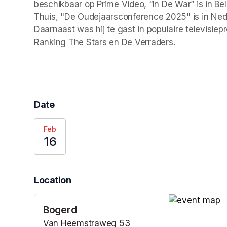
beschikbaar op Prime Video, “In De War” is in Be
Thuis, "De Oudejaarsconference 2025" is in Nede
Daarnaast was hij te gast in populaire televisiep
Ranking The Stars en De Verraders.
Date
Feb
16
Location
Bogerd
(opens in a n
Van Heemstraweg 53