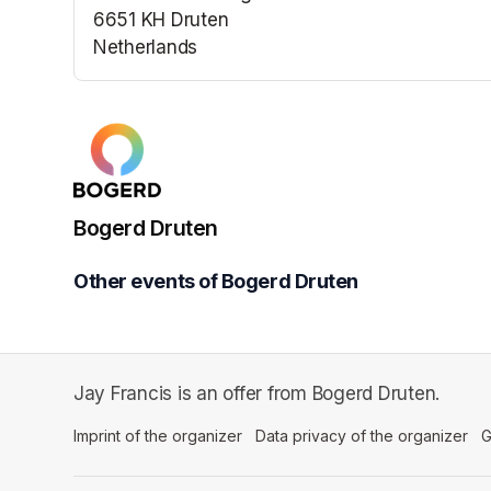
6651 KH Druten
Netherlands
(opens in a new tab)
Bogerd Druten
Other events of Bogerd Druten
Jay Francis is an offer from Bogerd Druten.
Imprint of the organizer
(opens in a new tab)
Data privacy of the organizer
(op
G