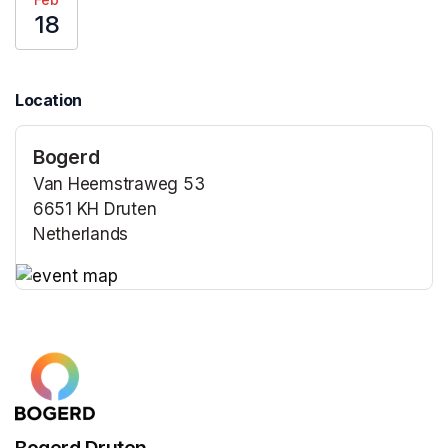
18
Location
Bogerd
Van Heemstraweg 53
6651 KH Druten
Netherlands
(opens in a new tab)
(opens in a new tab)