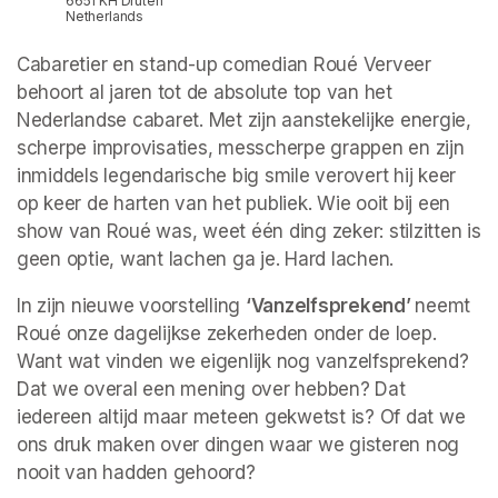
6651 KH Druten
Netherlands
Cabaretier en stand-up comedian Roué Verveer 
behoort al jaren tot de absolute top van het 
Nederlandse cabaret. Met zijn aanstekelijke energie, 
scherpe improvisaties, messcherpe grappen en zijn 
inmiddels legendarische big smile verovert hij keer 
op keer de harten van het publiek. Wie ooit bij een 
show van Roué was, weet één ding zeker: stilzitten is 
geen optie, want lachen ga je. Hard lachen. 
In zijn nieuwe voorstelling 
‘Vanzelfsprekend’ 
neemt 
Roué onze dagelijkse zekerheden onder de loep. 
Want wat vinden we eigenlijk nog vanzelfsprekend? 
Dat we overal een mening over hebben? Dat 
iedereen altijd maar meteen gekwetst is? Of dat we 
ons druk maken over dingen waar we gisteren nog 
nooit van hadden gehoord? 