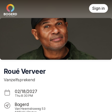
Skip header
Sign in
Roué Verveer
Vanzelfsprekend
02/18/2027
Thu
8:30 PM
Bogerd
Van Heemstraweg 53