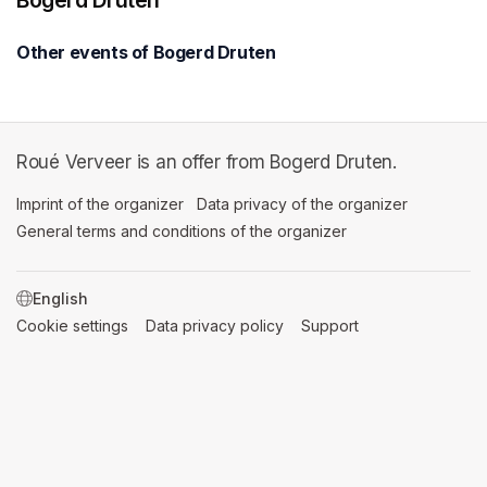
Bogerd Druten
Other events of Bogerd Druten
Roué Verveer is an offer from Bogerd Druten.
Imprint of the organizer
(opens in a new tab)
Data privacy of the organizer
(opens in 
General terms and conditions of the organizer
(opens in a new ta
SWITCH LANGUAGE
Cookie settings
(opens in a new tab)
Data privacy policy
(opens in a new tab)
Support
(opens in a new t