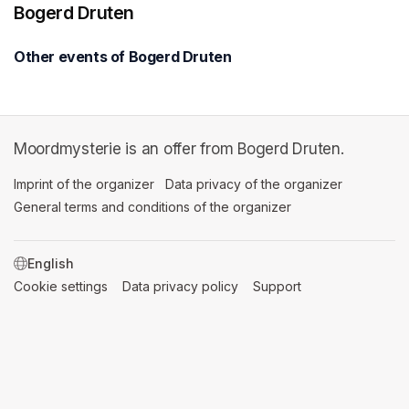
Bogerd Druten
Other events of Bogerd Druten
Moordmysterie is an offer from Bogerd Druten.
Imprint of the organizer
(opens in a new tab)
Data privacy of the organizer
(opens in 
General terms and conditions of the organizer
(opens in a new ta
SWITCH LANGUAGE
Cookie settings
(opens in a new tab)
Data privacy policy
(opens in a new tab)
Support
(opens in a new t