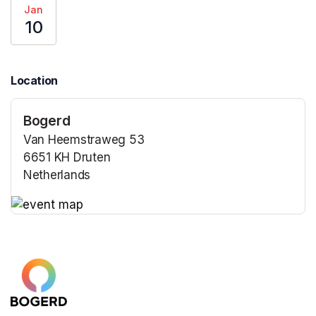
Jan
10
Location
Bogerd
Van Heemstraweg 53
6651 KH Druten
Netherlands
(opens in a new tab)
(opens in a new tab)