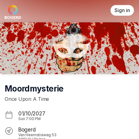
Skip header
Sign in
Moordmysterie
Once Upon A Time
01/10/2027
Sun
7:00 PM
Bogerd
Van Heemstraweg 53