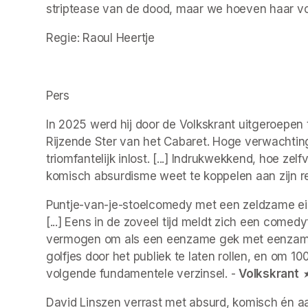
striptease van de dood, maar we hoeven haar voo
Regie: Raoul Heertje
Pers
In 2025 werd hij door de Volkskrant uitgeroepen
Rijzende Ster van het Cabaret. Hoge verwachtinge
triomfantelijk inlost. [...] Indrukwekkend, hoe ze
komisch absurdisme weet te koppelen aan zijn real
Puntje-van-je-stoelcomedy met een zeldzame eig
[...] Eens in de zoveel tijd meldt zich een comed
vermogen om als een eenzame gek met eenzame
golfjes door het publiek te laten rollen, en om 1
volgende fundamentele verzinsel. - 
Volkskrant
 
David Linszen verrast met absurd, komisch én aa