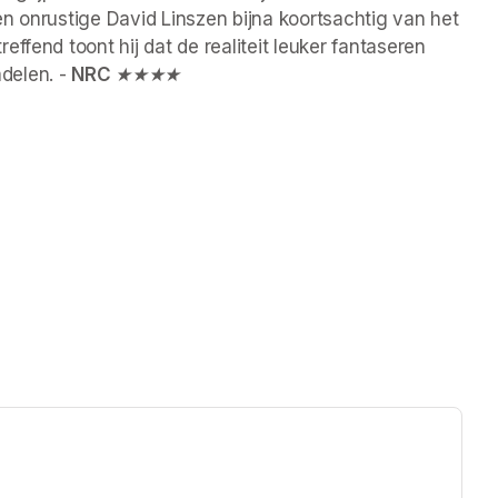
n onrustige David Linszen bijna koortsachtig van het 
ffend toont hij dat de realiteit leuker fantaseren 
elen. - 
NRC 
★★★★ 
ew tab)