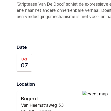
‘Striptease Van De Dood’ schiet de expressieve e
ene naar het andere onherkenbare verhaal. Doeltre
een verdedigingsmechanisme is met voor- én nad
Date
Oct
07
Location
Bogerd
(opens in a n
Van Heemstraweg 53