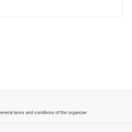
ens in a new tab)
eneral terms and conditions of the organizer
(opens in a new tab)