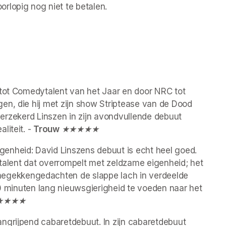
rlopig nog niet te betalen.
 tot Comedytalent van het Jaar en door NRC tot 
n, die hij met zijn show Striptease van de Dood 
lfverzekerd Linszen in zijn avondvullende debuut 
iteit. - 
Trouw 
★★★★★
enheid: David Linszens debuut is echt heel goed. 
ytalent dat overrompelt met zeldzame eigenheid; het 
gekkengedachten de slappe lach in verdeelde 
00 minuten lang nieuwsgierigheid te voeden naar het 
★★★★
ngrijpend cabaretdebuut. In zijn cabaretdebuut 