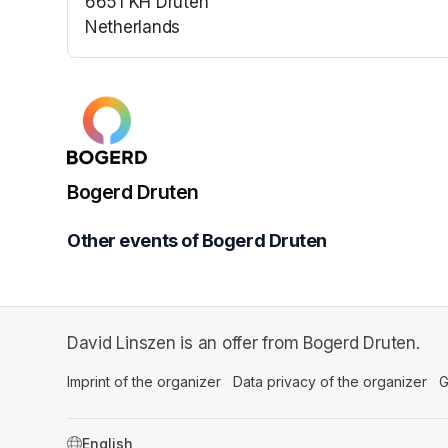
6651 KH Druten
Netherlands
(opens in a new tab)
Bogerd Druten
Other events of Bogerd Druten
David Linszen is an offer from Bogerd Druten.
Imprint of the organizer
(opens in a new tab)
Data privacy of the organizer
(op
G